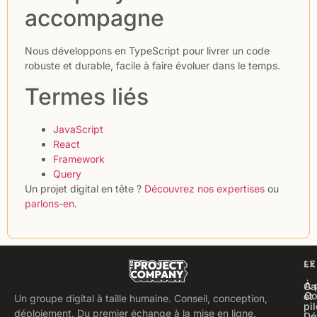
accompagne
Nous développons en TypeScript pour livrer un code
robuste et durable, facile à faire évoluer dans le temps.
Termes liés
JavaScript
React
Framework
Query
Un projet digital en tête ?
Découvrez nos expertises
ou
parlons-en
.
LE
EX
À 
Ca
Co
et
Un groupe digital à taille humaine. Conseil, conception,
pi
déploiement. Du premier échange à la mise en ligne.
Dé