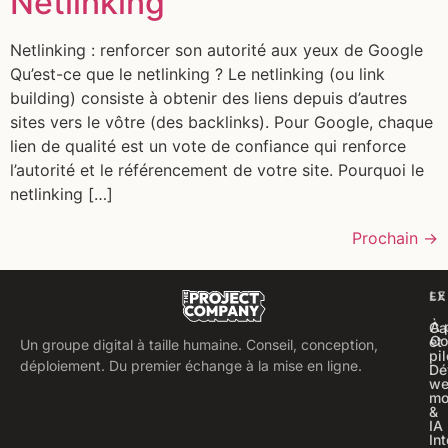
Netlinking
Netlinking : renforcer son autorité aux yeux de Google
Qu’est-ce que le netlinking ? Le netlinking (ou link
building) consiste à obtenir des liens depuis d’autres
sites vers le vôtre (des backlinks). Pour Google, chaque
lien de qualité est un vote de confiance qui renforce
l’autorité et le référencement de votre site. Pourquoi le
netlinking […]
Prochain
→
LE
EX
À 
Ca
Co
et
Un groupe digital à taille humaine. Conseil, conception,
pi
déploiement. Du premier échange à la mise en ligne.
Dé
we
mo
&
IA
In