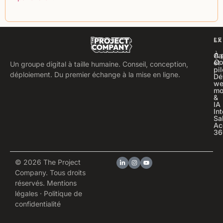
LE
EX
À 
Ca
Co
et
Un groupe digital à taille humaine. Conseil, conception,
pi
déploiement. Du premier échange à la mise en ligne.
Dé
we
mo
&
IA
In
Sa
Ac
36
© 2026 The Project
Company. Tous droits
réservés.
Mentions
légales
·
Politique de
confidentialité