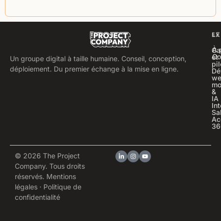
LE
EX
À 
Ca
Co
et
Un groupe digital à taille humaine. Conseil, conception,
pi
déploiement. Du premier échange à la mise en ligne.
Dé
we
mo
&
IA
In
Sa
Ac
36
© 2026 The Project
Company. Tous droits
réservés.
Mentions
légales
·
Politique de
confidentialité