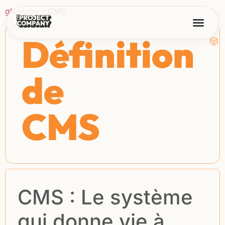
glossaire
-
CMS
Définition
de
CMS
CMS : Le système
qui donne vie à