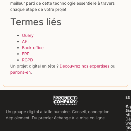
meilleur parti de cette technologie essentielle à travers
chaque étape de votre projet.
Termes liés
Query
API
Back-office
ERP
RGPD
Un projet digital en tête ?
Découvrez nos expertises
ou
parlons-en
.
LE
EX
À 
Ca
Co
et
Un groupe digital à taille humaine. Conseil, conception,
pi
déploiement. Du premier échange à la mise en ligne.
Dé
we
mo