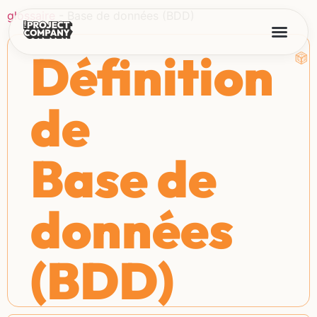
glossaire
-
Base de données (BDD)
Définition
de
Base de
données
(BDD)